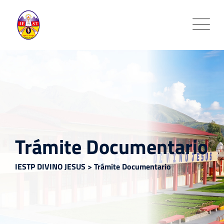
Skip
to
content
Trámite Documentario
IESTP DIVINO JESUS
>
Trámite Documentario